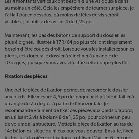
Les 4 montants verticaux ont besoin d’une vis double dans
au moins un côté. Cela les empêchera de tourner sur place. Je
l’ai fait par en dessous, où moins de têtes de vis seront
visibles. J’ai utilisé des vis nº 4 de 1,25 po.
Maintenant, les bas des bâtons de support du dossier les
plus éloignés, illustrés à 17 1/64 po plus tôt, ont simplement
besoin d’être coupés droit. Lorsque vous les installerez sur les
pieds, cela forcera le dossier à s’incliner à un angle de
10 degrés, puisque vous avez effectué cette coupe plus tôt.
Fixation des pièces
Une petite pièce de fixation permet de raccorder le dossier
aux pieds. Elle mesure 4,5 po de longueur et je l’ai fait tailler à
un angle de 75 degrés à partir de l’horizontale. Je
recommande vraiment de fixer ces pièces aux pieds d’abord,
en utilisant 2 vis à bois nº 8 de 1,25 po, pour donner un peu
de volume à la structure. Mettez la pièce de fixation au ras du
14e bâton du siège du mieux que vous pouvez. Ensuite, fixez
le dossier à la pièce de fixation en utilisant 2 vis nº 6, encore