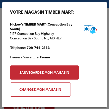
Mon magasin:
Hickey's TIMBER MART (Conception Bay South)
VOTRE MAGASIN TIMBER MART:
EN
Hickey's TIMBER MART (Conception Bay
South)
1117 Conception Bay Highway
Conception Bay South, NL, A1X 4E7
Téléphone:
709-744-2133
Heures d'ouverture:
Fermé
SAUVEGARDEZ MON MAGASIN
CHANGEZ MON MAGASIN
À propos de Brojects
VISITEZ LE SITE WEB