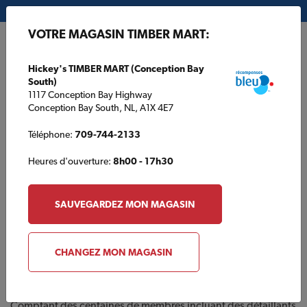
Mon magasin:
Hickey's TIMBER MART (Conception Bay South)
VOTRE MAGASIN TIMBER MART:
EN
Hickey's TIMBER MART (Conception Bay
South)
1117 Conception Bay Highway
Conception Bay South, NL, A1X 4E7
Téléphone:
709-744-2133
Heures d'ouverture:
8h00 - 17h30
À Propos de TIMBER
MART
SAUVEGARDEZ MON MAGASIN
CHANGEZ MON MAGASIN
Fondé en 1967, TIMBER MART est le plus grand groupement
d’achat national détenu par ses membres au Canada qui est
entièrement dédié au véritable entrepreneur indépendant.
Comptant des centaines de membres incluant des détaillants