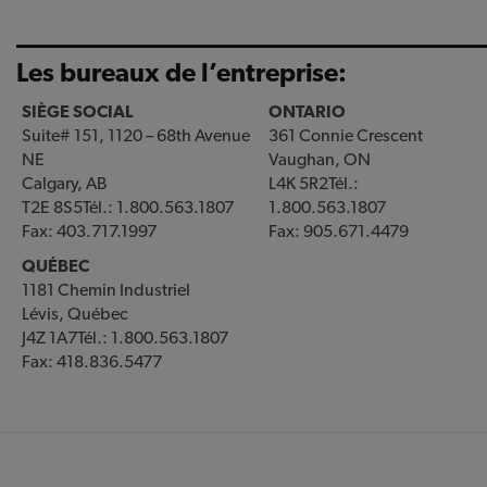
____________________________________
Les bureaux de l’entreprise:
SIÈGE SOCIAL
ONTARIO
Suite# 151, 1120 – 68th Avenue
361 Connie Crescent
NE
Vaughan, ON
Calgary, AB
L4K 5R2Tél.:
T2E 8S5
Tél.: 1.800.563.1807
1.800.563.1807
Fax: 403.717.1997
Fax: 905.671.4479
QUÉBEC
1181 Chemin Industriel
Lévis, Québec
J4Z 1A7Tél.: 1.800.563.1807
Fax: 418.836.5477