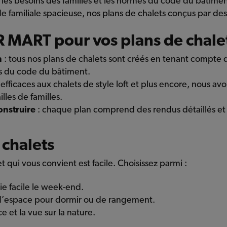
les besoins des familles et les normes du code du bâtimen
e familiale spacieuse, nos plans de chalets conçus par de
R MART pour vos plans de chale
n
: tous nos plans de chalets sont créés en tenant compt
ces du code du bâtiment.
 efficaces aux chalets de style loft et plus encore, nous 
illes de familles.
onstruire
: chaque plan comprend des rendus détaillés et 
 chalets
et qui vous convient est facile. Choisissez parmi :
ie facile le week-end.
d’espace pour dormir ou de rangement.
 et la vue sur la nature.