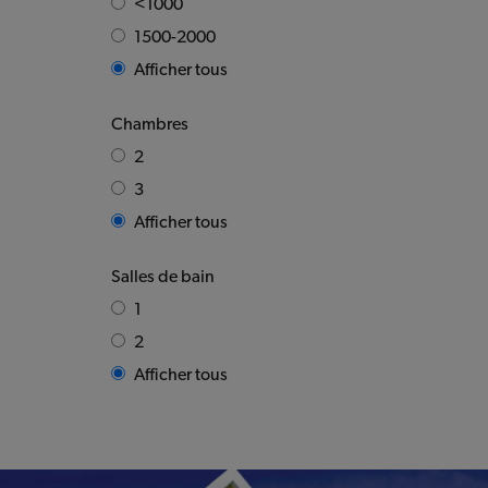
<1000
1500-2000
Afficher tous
Chambres
2
3
Afficher tous
Salles de bain
1
2
Afficher tous