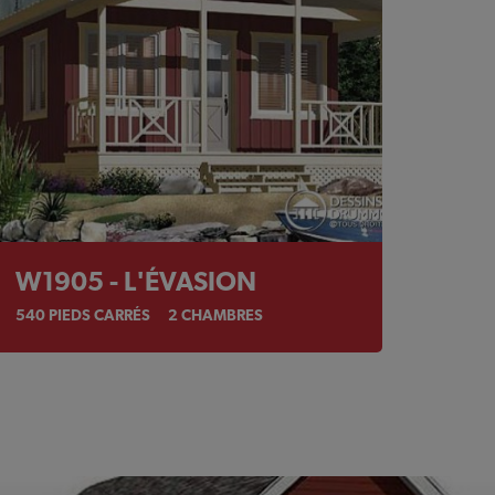
W1905 - L'ÉVASION
540
PIEDS CARRÉS
2
CHAMBRES