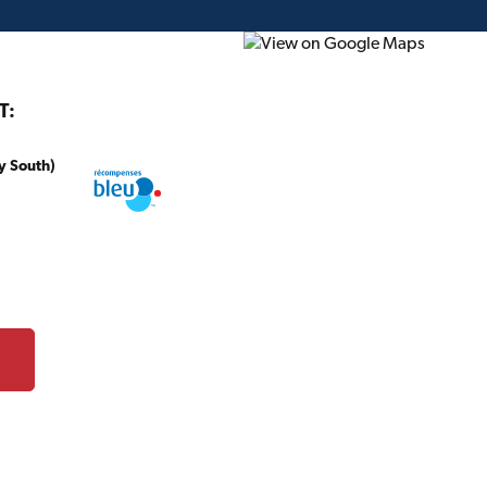
T:
y South)
onstruction
Projet du mois
Circulaire
Cartes-c