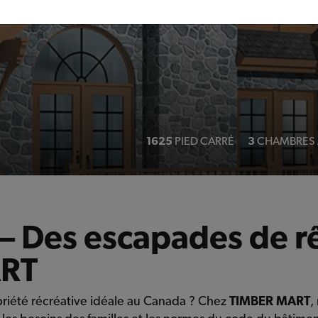
1625
PIED CARRÉ
3
CHAMBRES 
s – Des escapades de
ART
opriété récréative idéale au Canada ? Chez
TIMBER MART
,