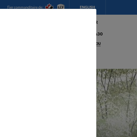
Fier commanditaire de:
ENGLISH
Mon magasin:
Hickey's TIMBER
MART (Conception Bay South)
Heures d'ouverture:
8h00 - 17h30
CHANGEZ DE MAGASIN
DÉTAILS DU
MAGASIN
adeaux