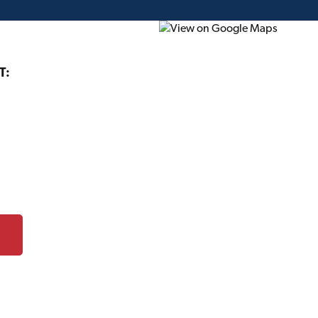
T:
onstruction
Projet du mois
Circulaire
Cartes-c
s lors de
un