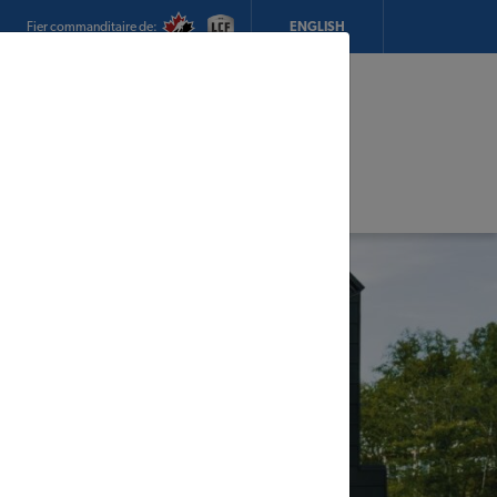
Fier commanditaire de:
ENGLISH
Mon magasin:
CTS Building Supply
Heures d'ouverture:
7h00 - 17h00
CHANGEZ DE MAGASIN
DÉTAILS DU MAGASIN
adeaux