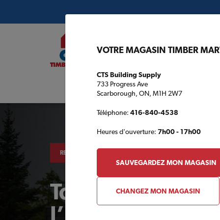
VOTRE MAGASIN TIMBER MAR
CTS Building Supply
733 Progress Ave
Plans de c
Scarborough, ON, M1H 2W7
Téléphone:
416-840-4538
Heures d'ouverture:
7h00 - 17h00
REVÊTEMENT EXTÉRIEUR
SAUVEGARDEZ MON MAGASIN
Top 5 des erreur
CHANGEZ MON MAGASIN
l’installation d’