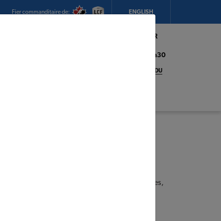
Fier commanditaire de:
ENGLISH
Mon magasin:
Hickey's TIMBER
MART (Conception Bay South)
Heures d'ouverture:
8h00 - 17h30
CHANGEZ DE MAGASIN
DÉTAILS DU
MAGASIN
adeaux
 de file mondial en matière de
revêtements
e construction durables
. Depuis des décennies,
confiance à James Hardie® pour des produits qui
urité
des habitations.