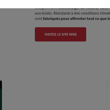
Conçus pour allier
esthétique, durabilité et
intègrent une
technologie de couleur cuite 
aux éclats. Résistants à des conditions clim
sont
fabriqués pour affronter tout ce que l
VISITEZ LE SITE WEB