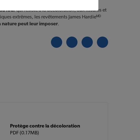
 faible entretien
, les produits James Hardieᴹᴰ
au four
qui résiste à la décoloration, aux fissures et
atiques extrêmes, les revêtements James Hardieᴹᴰ
a nature peut leur imposer
.
Protège contre la décoloration
PDF (0.17MB)