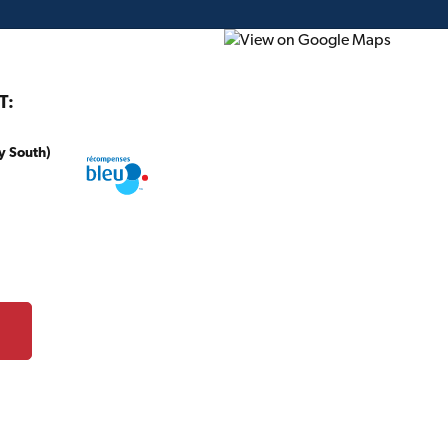
T:
y South)
onstruction
Projet du mois
Circulaire
Cartes-c
À propos de James Hardie
James Hardieᴹᴰ Building Products est un chef
extérieurs en fibrociment
et de
solutions d
les propriétaires et les professionnels font 
rehaussent l’apparence, la valeur et la séc