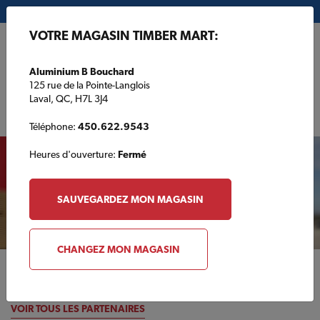
Mon magasin:
Aluminium B Bouchard
VOTRE MAGASIN TIMBER MART:
EN
Aluminium B Bouchard
125 rue de la Pointe-Langlois
Laval, QC, H7L 3J4
Téléphone:
450.622.9543
Notre Magasin
Heures d'ouverture:
Fermé
DÉTAILS DU MAGASIN
SAUVEGARDEZ MON MAGASIN
CHANGEZ MON MAGASIN
Partenaires nationaux
VOIR TOUS LES PARTENAIRES