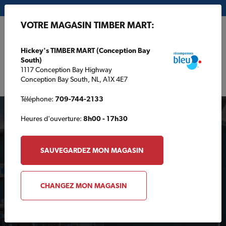
Mon magasin:
Hickey's TIMBER MART (Conception Bay South)
VOTRE MAGASIN TIMBER MART:
EN
Hickey's TIMBER MART (Conception Bay
South)
1117 Conception Bay Highway
Conception Bay South, NL, A1X 4E7
Téléphone:
709-744-2133
Heures d'ouverture:
8h00 - 17h30
SAUVEGARDEZ MON MAGASIN
Votre magasin TIMBER
CHANGEZ MON MAGASIN
MART