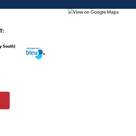
T:
y South)
onstruction
Projet du mois
Circulaire
Cartes-c