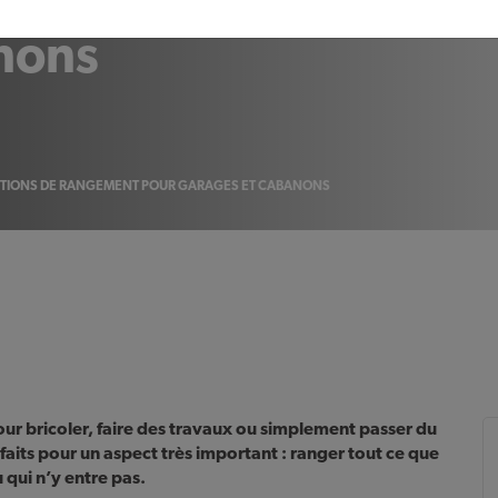
ngement pour
nons
TIONS DE RANGEMENT POUR GARAGES ET CABANONS
ur bricoler, faire des travaux ou simplement passer du
its pour un aspect très important : ranger tout ce que
qui n’y entre pas.