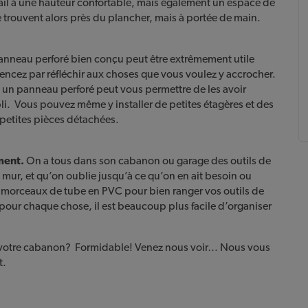
ail à une hauteur confortable, mais également un espace de
e trouvent alors près du plancher, mais à portée de main.
nneau perforé bien conçu peut être extrêmement utile
cez par réfléchir aux choses que vous voulez y accrocher.
, un panneau perforé peut vous permettre de les avoir
i. Vous pouvez même y installer de petites étagères et des
petites pièces détachées.
mment.
On a tous dans son cabanon ou garage des outils de
mur, et qu’on oublie jusqu’à ce qu’on en ait besoin ou
ts morceaux de tube en PVC pour bien ranger vos outils de
 pour chaque chose, il est beaucoup plus facile d’organiser
u votre cabanon? Formidable! Venez nous voir… Nous vous
t.