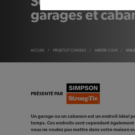
Solutions de ra
garages et caba
ACCUEIL
/
PROJETS ET CONSEILS
/
ARRIÈRE-COUR
/
SOLU
PRÉSENTÉ PAR
Un garage ou un cabanon est un endroit idéal po
temps. Ces endroits sont cependant également fa
vous ne voulez pas mettre dans votre maison ou 