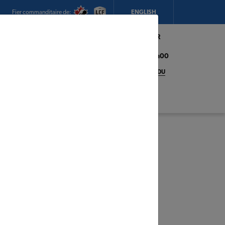
Fier commanditaire de:
ENGLISH
Mon magasin:
Hickey's TIMBER
MART (Conception Bay South)
Heures d'ouverture:
8h00 - 17h00
CHANGEZ DE MAGASIN
DÉTAILS DU
MAGASIN
adeaux