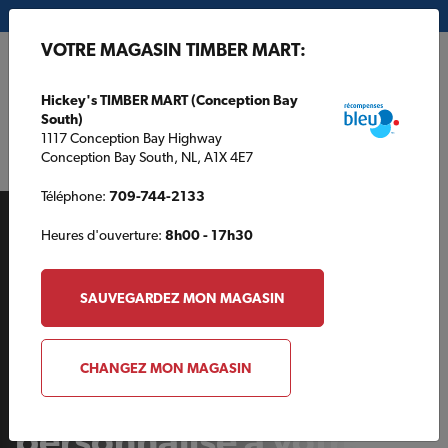
Mon magasin:
Hickey's TIMBER MART (Conception Bay South)
VOTRE MAGASIN TIMBER MART:
EN
Hickey's TIMBER MART (Conception Bay
South)
1117 Conception Bay Highway
Conception Bay South, NL, A1X 4E7
Téléphone:
709-744-2133
Heures d'ouverture:
8h00 - 17h30
SAUVEGARDEZ MON MAGASIN
ARRIÈRE-COUR
CHANGEZ MON MAGASIN
Ajoutez un éclairage
personnalisé à votre