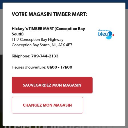
Mon magasin:
Hickey's TIMBER MART (Conception Bay South)
VOTRE MAGASIN TIMBER MART:
EN
Hickey's TIMBER MART (Conception Bay
South)
1117 Conception Bay Highway
Conception Bay South, NL, A1X 4E7
Téléphone:
709-744-2133
Heures d'ouverture:
8h00 - 17h00
SAUVEGARDEZ MON MAGASIN
AUTOUR DE LA MAISON
CHANGEZ MON MAGASIN
Réduisez votre facture
d’électricité grâce à un