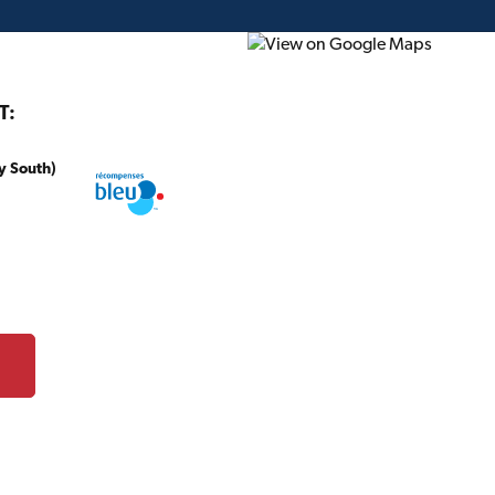
T:
y South)
onstruction
Projet du mois
Circulaire
Cartes-c