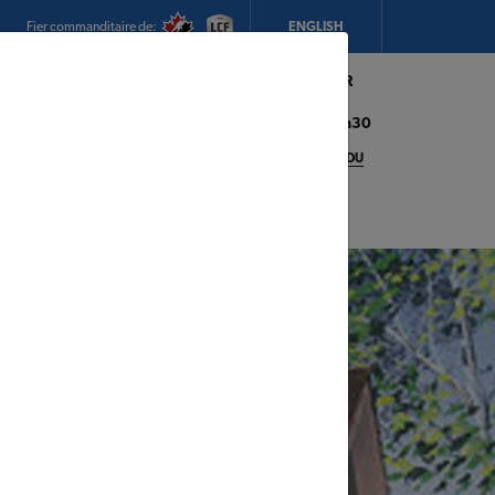
Fier commanditaire de:
ENGLISH
Mon magasin:
Hickey's TIMBER
MART (Conception Bay South)
Heures d'ouverture:
8h00 - 17h30
CHANGEZ DE MAGASIN
DÉTAILS DU
MAGASIN
adeaux