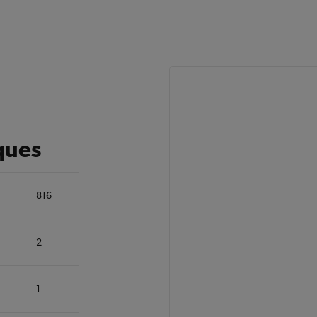
ques
816
2
1