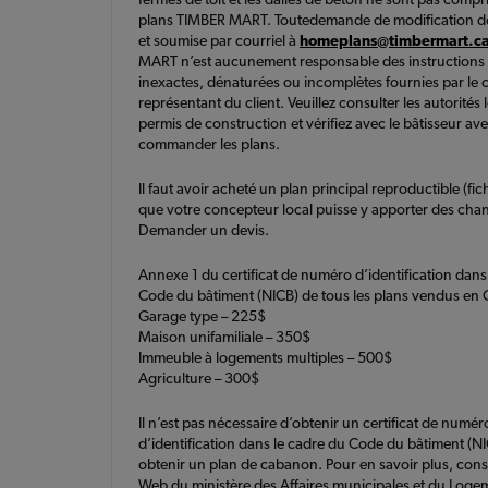
plans TIMBER MART. Toutedemande de modification doi
et soumise par courriel à
homeplans@timbermart.c
MART n’est aucunement responsable des instructions
inexactes, dénaturées ou incomplètes fournies par le c
représentant du client. Veuillez consulter les autorités 
permis de construction et vérifiez avec le bâtisseur av
commander les plans.
Il faut avoir acheté un plan principal reproductible (fic
que votre concepteur local puisse y apporter des ch
Demander un devis.
Annexe 1 du certificat de numéro d’identification dans
Code du bâtiment (NICB) de tous les plans vendus en 
Garage type – 225$
Maison unifamiliale – 350$
Immeuble à logements multiples – 500$
Agriculture – 300$
Il n’est pas nécessaire d’obtenir un certificat de numér
d’identification dans le cadre du Code du bâtiment (N
obtenir un plan de cabanon. Pour en savoir plus, consul
Web du ministère des Affaires municipales et du Loge