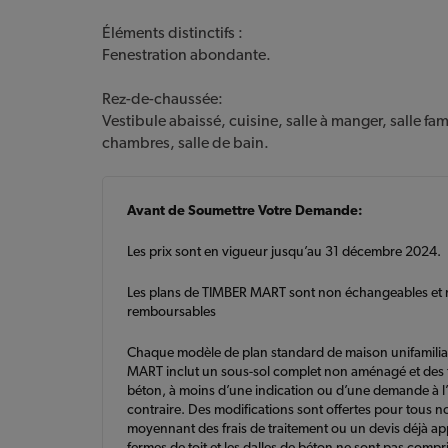
Éléments distinctifs :
Fenestration abondante.
Rez-de-chaussée:
Vestibule abaissé, cuisine, salle à manger, salle fami
chambres, salle de bain.
Avant de Soumettre Votre Demande:
Les prix sont en vigueur jusqu’au 31 décembre 2024.
Les plans de TIMBER MART sont non échangeables et
remboursables
Chaque modèle de plan standard de maison unifamili
MART inclut un sous-sol complet non aménagé et des 
béton, à moins d’une indication ou d’une demande à l’
contraire. Des modifications sont offertes pour tous n
moyennant des frais de traitement ou un devis déjà a
fermes de toit et les dalles de béton ne sont pas compr