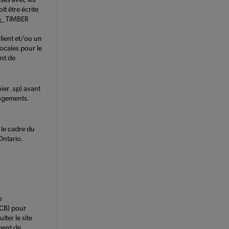
t être écrite
a
TIMBER
lient et/ou un
locales pour le
ent de
hier .sp) avant
angements.
 le cadre du
Ontario.
o
ICB) pour
ter le site
ment de