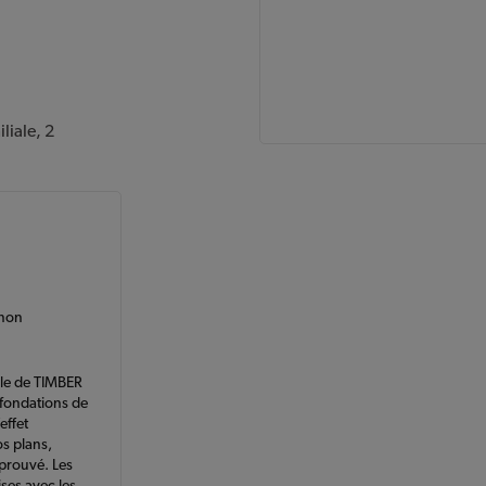
liale, 2
 non
ale de TIMBER
fondations de
effet
os plans,
pprouvé. Les
ises avec les