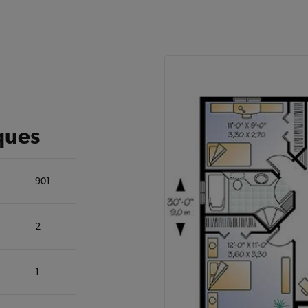
ques
901
2
1