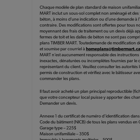
Chaque modèle de plan standard de maison unifamili
MART inclut un sous-sol complet non aménagé et des 
béton, à moins d’une indication ou d’une demande à l’
contraire. Des modifications sont offertes pour tous n
moyennant des frais de traitement ou un devis déjà a
fermes de toit et les dalles de béton ne sont pas compr
plans TIMBER MART. Toutedemande de modification doi
et soumise par courriel à
homeplans@timbermart.c
MART n’est aucunement responsable des instructions
inexactes, dénaturées ou incomplètes fournies par le c
représentant du client. Veuillez consulter les autorités 
permis de construction et vérifiez avec le bâtisseur av
commander les plans.
Il faut avoir acheté un plan principal reproductible (fic
que votre concepteur local puisse y apporter des ch
Demander un devis.
Annexe 1 du certificat de numéro d’identification dans
Code du bâtiment (NICB) de tous les plans vendus en 
Garage type – 225$
Maison unifamiliale – 350$
Immeuble à logements multiples – 500$