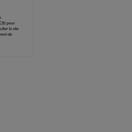
o
ICB) pour
ter le site
ment de