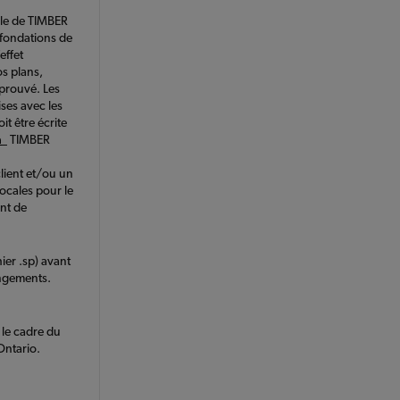
ale de TIMBER
fondations de
effet
os plans,
pprouvé. Les
ises avec les
t être écrite
a
TIMBER
lient et/ou un
locales pour le
ent de
hier .sp) avant
angements.
 le cadre du
Ontario.