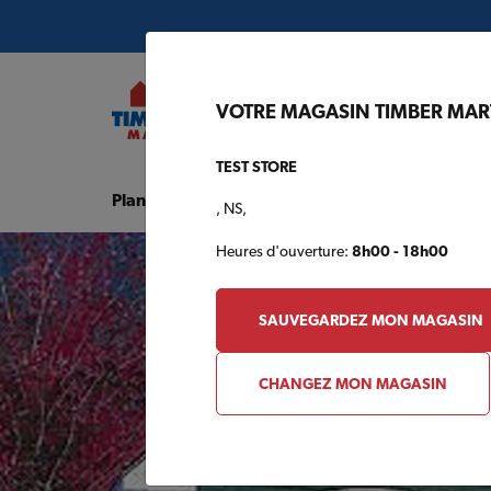
VOTRE MAGASIN TIMBER MAR
TEST STORE
Plans de construction
Projet du mois
, NS,
Heures d'ouverture:
8h00 - 18h00
SAUVEGARDEZ MON MAGASIN
CHANGEZ MON MAGASIN