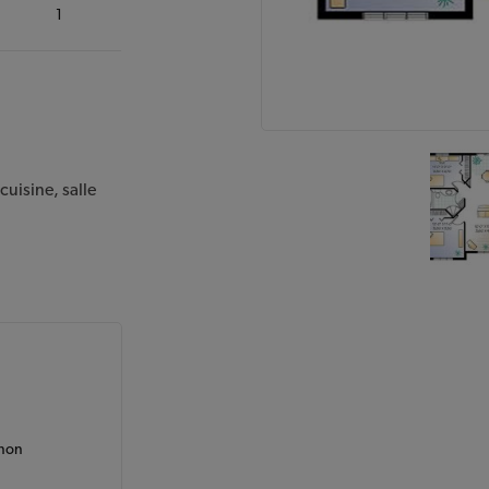
1
cuisine, salle
 non