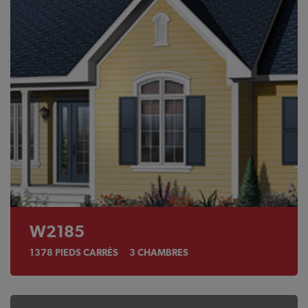
W2185
1378
PIEDS CARRÉS
3
CHAMBRES