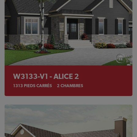
W3133-V1 - ALICE 2
1313
PIEDS CARRÉS
2
CHAMBRES