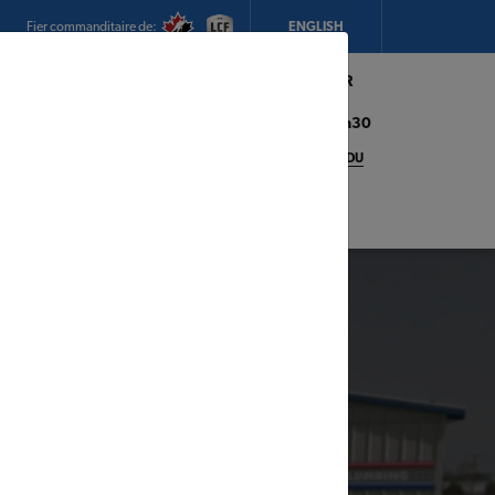
Fier commanditaire de:
ENGLISH
Mon magasin:
Hickey's TIMBER
MART (Conception Bay South)
Heures d'ouverture:
8h00 - 17h30
CHANGEZ DE MAGASIN
DÉTAILS DU
MAGASIN
adeaux