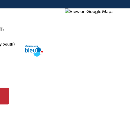
T:
y South)
onstruction
Projet du mois
Circulaire
Cartes-c
TIMBER MART