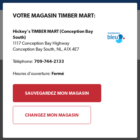
Mon magasin:
Hickey's TIMBER MART (Conception Bay South)
VOTRE MAGASIN TIMBER MART:
EN
Hickey's TIMBER MART (Conception Bay
South)
1117 Conception Bay Highway
Conception Bay South, NL, A1X 4E7
Téléphone:
709-744-2133
Heures d'ouverture:
Fermé
SAUVEGARDEZ MON MAGASIN
Votre magasin TIMBER
CHANGEZ MON MAGASIN
MART