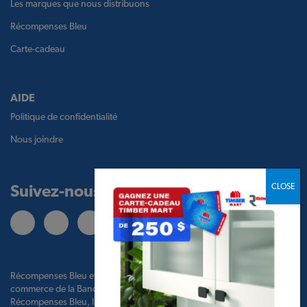
Les marques que nous distribuons
Récompenses Bleu
Carte-cadeau
AIDE
Politique de confidentialité
Nous joindre
Suivez-nous
Récompenses Bleu et le logo Récompenses Bleu sont des marques de
commerce de la Banque de Montréal, utilisées sous licence par BMO
Récompenses Bleu, Inc. et par TBM Holdco Ltd.