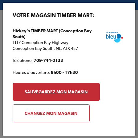
Mon magasin:
Hickey's TIMBER MART (Conception Bay South)
VOTRE MAGASIN TIMBER MART:
EN
Hickey's TIMBER MART (Conception Bay
South)
1117 Conception Bay Highway
Conception Bay South, NL, A1X 4E7
Téléphone:
709-744-2133
Heures d'ouverture:
8h00 - 17h30
ACCUEIL
/
VAN'S TIMBER MART
/
CATALOGUE DES PRODUITS
SAUVEGARDEZ MON MAGASIN
VAN'S TIMBER MART
Catalogue des produits
CHANGEZ MON MAGASIN
Parcourir les produits qui sont typiquement trouvés chez un