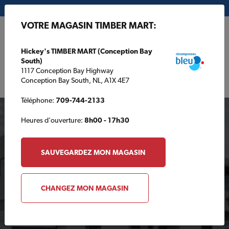
Mon magasin:
Hickey's TIMBER MART (Conception Bay South)
VOTRE MAGASIN TIMBER MART:
EN
Hickey's TIMBER MART (Conception Bay
South)
1117 Conception Bay Highway
Conception Bay South, NL, A1X 4E7
Téléphone:
709-744-2133
Heures d'ouverture:
8h00 - 17h30
SAUVEGARDEZ MON MAGASIN
Votre magasin TIMBER
CHANGEZ MON MAGASIN
MART