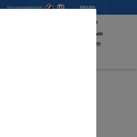
Fier commanditaire de:
ENGLISH
Mon magasin:
Hickey's TIMBER
MART (Conception Bay South)
Heures d'ouverture:
8h00 - 17h00
CHANGEZ DE MAGASIN
DÉTAILS DU
MAGASIN
adeaux