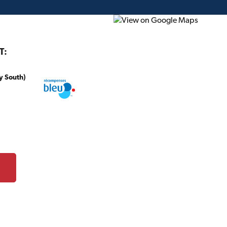
T:
y South)
onstruction
Projet du mois
Circulaire
Cartes-c
UE DES PRODUITS
roduits