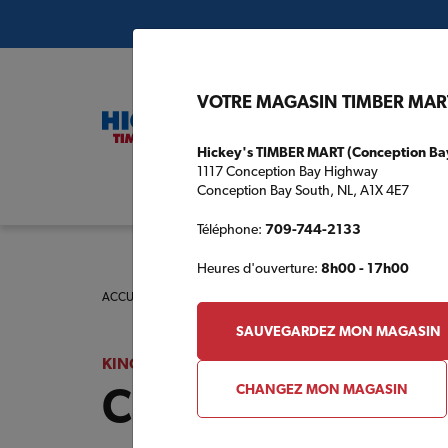
VOTRE MAGASIN TIMBER MAR
Hickey's TIMBER MART (Conception Ba
1117 Conception Bay Highway
Conception Bay South, NL, A1X 4E7
Plans de c
Téléphone:
709-744-2133
Heures d'ouverture:
8h00 - 17h00
ACCUEIL
/
KINGDON TIMBER MART (HARCOURT)
/
CATALOG
SAUVEGARDEZ MON MAGASIN
KINGDON TIMBER MART (HARCOURT)
Catalogue des p
CHANGEZ MON MAGASIN