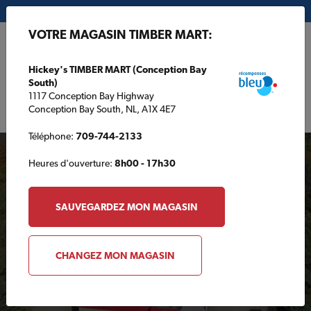
Mon magasin:
Hickey's TIMBER MART (Conception Bay South)
VOTRE MAGASIN TIMBER MART:
EN
Hickey's TIMBER MART (Conception Bay
South)
1117 Conception Bay Highway
Conception Bay South, NL, A1X 4E7
Téléphone:
709-744-2133
Heures d'ouverture:
8h00 - 17h30
SAUVEGARDEZ MON MAGASIN
Votre magasin TIMBER
CHANGEZ MON MAGASIN
MART