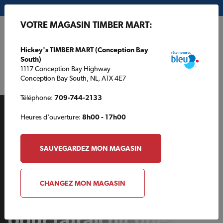
Mon magasin:
Hickey's TIMBER MART (Conception Bay South)
VOTRE MAGASIN TIMBER MART:
EN
Hickey's TIMBER MART (Conception Bay
South)
1117 Conception Bay Highway
Conception Bay South, NL, A1X 4E7
Téléphone:
709-744-2133
Heures d'ouverture:
8h00 - 17h00
SAUVEGARDEZ MON MAGASIN
AUTOUR DE LA MAISON
CHANGEZ MON MAGASIN
Des solutions rapides
pour rafraîchir une