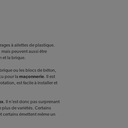
ages à ailettes de plastique.
n, mais peuvent aussi être
n et la brique.
 brique ou les blocs de béton,
u pour la
maçonnerie
. Il est
ation, est facile à installer et
ux
. Il n’est donc pas surprenant
e plus de variétés. Certains
et certains émettent même un