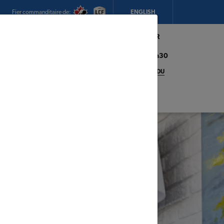
Fier commanditaire de:
ENGLISH
Mon magasin:
Hickey's TIMBER
MART (Conception Bay South)
Heures d'ouverture:
8h00 - 17h30
CHANGEZ DE MAGASIN
DÉTAILS DU
MAGASIN
adeaux