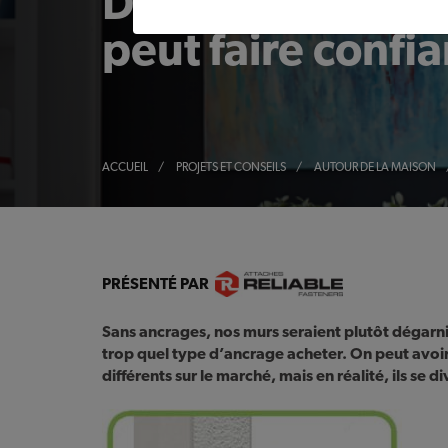
Des ancrages au
peut faire confi
ACCUEIL
/
PROJETS ET CONSEILS
/
AUTOUR DE LA MAISON
PRÉSENTÉ PAR
Sans ancrages, nos murs seraient plutôt dégarnis
trop quel type d’ancrage acheter. On peut avoi
différents sur le marché, mais en réalité, ils se d