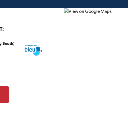
T:
y South)
onstruction
Projet du mois
Circulaire
Cartes-c