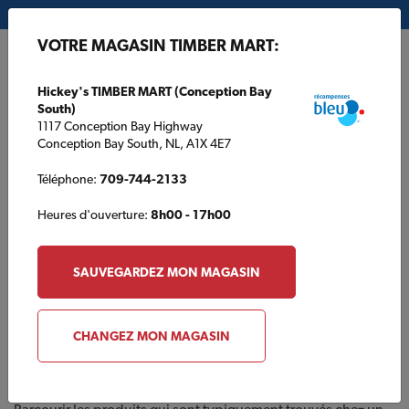
Mon magasin:
Hickey's TIMBER MART (Conception Bay South)
VOTRE MAGASIN TIMBER MART:
EN
Hickey's TIMBER MART (Conception Bay
South)
1117 Conception Bay Highway
Conception Bay South, NL, A1X 4E7
Téléphone:
709-744-2133
Heures d'ouverture:
8h00 - 17h00
ACCUEIL
/
HICKEYS TIMBER MART (ST. JOHN'S)
/
CATALOGUE DES
PRODUITS
SAUVEGARDEZ MON MAGASIN
HICKEYS TIMBER MART (ST. JOHN'S)
Catalogue des produits
CHANGEZ MON MAGASIN