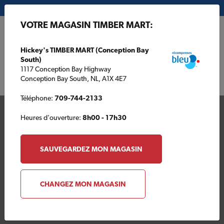
Mon magasin:
Hickey's TIMBER MART (Conception Bay South)
VOTRE MAGASIN TIMBER MART:
EN
Hickey's TIMBER MART (Conception Bay
South)
1117 Conception Bay Highway
Conception Bay South, NL, A1X 4E7
Téléphone:
709-744-2133
Heures d'ouverture:
8h00 - 17h30
SAUVEGARDEZ MON MAGASIN
Votre magasin TIMBER
CHANGEZ MON MAGASIN
MART