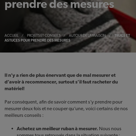
prendre des mesures
ACCUEIL
/
PROJETS ET CONSEILS
/
AUTOUR DE LA MAISON
/
TRUCS ET
ASTUCES POUR PRENDRE DES MESURES
Il n’y a rien de plus énervant que de mal mesurer et
d’avoir à recommencer, surtout s’il faut racheter du
matériel!
Par conséquent, afin de savoir comment s’y prendre pour
mesurer deux fois et ne couper qu’une, voici certains de nos
meilleurs conseils :
Achetez un meilleur ruban à mesurer.
Nous nous
sommes tous retrouvés dans la situation suivante :