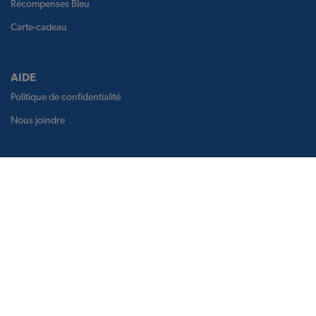
Récompenses Bleu
Carte-cadeau
AIDE
Politique de confidentialité
Nous joindre
Suivez-nous
Récompenses Bleu et le logo Récompenses Bleu sont des marques de
commerce de la Banque de Montréal, utilisées sous licence par BMO
Récompenses Bleu, Inc. et par TBM Holdco Ltd.