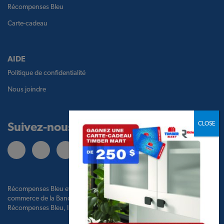
Récompenses Bleu
Carte-cadeau
AIDE
Politique de confidentialité
Nous joindre
Suivez-nous
Récompenses Bleu et le logo Récompenses Bleu sont des marques de
commerce de la Banque de Montréal, utilisées sous licence par BMO
Récompenses Bleu, Inc. et par TBM Holdco Ltd.