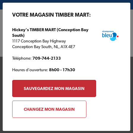
Mon magasin:
Hickey's TIMBER MART (Conception Bay South)
VOTRE MAGASIN TIMBER MART:
EN
Hickey's TIMBER MART (Conception Bay
South)
1117 Conception Bay Highway
Conception Bay South, NL, A1X 4E7
Téléphone:
709-744-2133
Heures d'ouverture:
8h00 - 17h30
SAUVEGARDEZ MON MAGASIN
Votre magasin TIMBER
CHANGEZ MON MAGASIN
MART