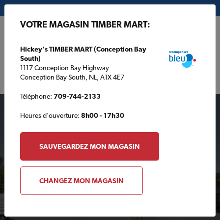
Mon magasin:
Hickey's TIMBER MART (Conception Bay South)
VOTRE MAGASIN TIMBER MART:
EN
Hickey's TIMBER MART (Conception Bay
South)
1117 Conception Bay Highway
Conception Bay South, NL, A1X 4E7
Téléphone:
709-744-2133
Heures d'ouverture:
8h00 - 17h30
SAUVEGARDEZ MON MAGASIN
Votre magasin TIMBER
CHANGEZ MON MAGASIN
MART