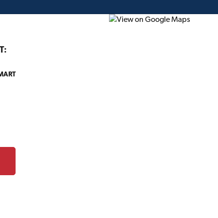
T:
 MART
onstruction
Projet du mois
Circulaire
Cartes-c
TIMBER MART