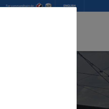
Fier commanditaire de:
ENGLISH
Mon magasin:
Magasin R. Thibault & Fils Inc.
TIMBER MART
Heures d'ouverture:
8h00 - 17h00
CHANGEZ DE MAGASIN
DÉTAILS DU MAGASIN
adeaux