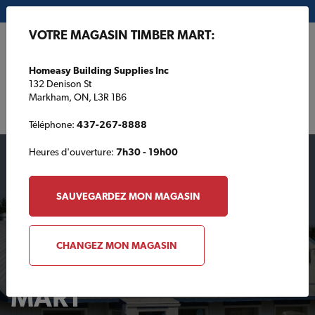
Mon magasin:
Homeasy Building Supplies Inc
VOTRE MAGASIN TIMBER MART:
EN
Homeasy Building Supplies Inc
132 Denison St
Markham, ON, L3R 1B6
Téléphone:
437-267-8888
Heures d'ouverture:
7h30 - 19h00
SAUVEGARDEZ MON MAGASIN
CHANGEZ MON MAGASIN
Votre magasin TIMBER
MART