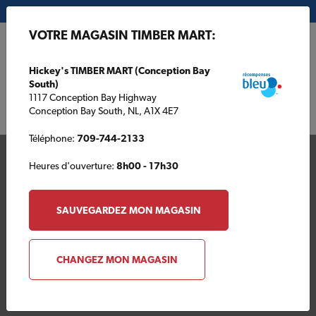
Mon magasin:
Hickey's TIMBER MART (Conception Bay South)
VOTRE MAGASIN TIMBER MART:
EN
Hickey's TIMBER MART (Conception Bay
South)
1117 Conception Bay Highway
Conception Bay South, NL, A1X 4E7
Téléphone:
709-744-2133
Heures d'ouverture:
8h00 - 17h30
SAUVEGARDEZ MON MAGASIN
Votre magasin TIMBER
CHANGEZ MON MAGASIN
MART