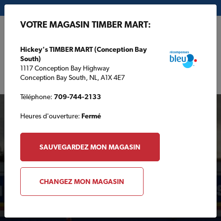
Mon magasin:
Hickey's TIMBER MART (Conception Bay South)
VOTRE MAGASIN TIMBER MART:
EN
Hickey's TIMBER MART (Conception Bay
South)
1117 Conception Bay Highway
Conception Bay South, NL, A1X 4E7
Téléphone:
709-744-2133
Heures d'ouverture:
Fermé
SAUVEGARDEZ MON MAGASIN
Votre magasin TIMBER
CHANGEZ MON MAGASIN
MART