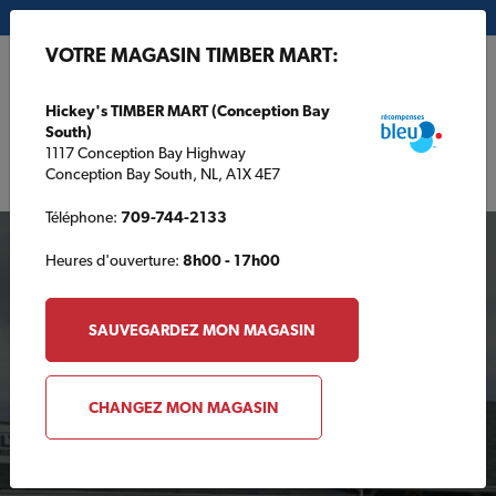
Mon magasin:
Hickey's TIMBER MART (Conception Bay South)
VOTRE MAGASIN TIMBER MART:
EN
Hickey's TIMBER MART (Conception Bay
South)
1117 Conception Bay Highway
Conception Bay South, NL, A1X 4E7
Téléphone:
709-744-2133
Heures d'ouverture:
8h00 - 17h00
SAUVEGARDEZ MON MAGASIN
Votre magasin TIMBER
CHANGEZ MON MAGASIN
MART