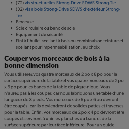
(72)
vis structurelles Strong-Drive SDWS
Strong-Tie
(32)
vis à bois Strong-Drive SDWS d’extérieur
Strong-
Tie
Perceuse
Scie circulaire ou banc de scie
Équipement de sécurité
Fini à l’huile, scellant à bois ou combinaison teinture et
scellant pour imperméabilisation, au choix
Couper vos morceaux de bois à la
bonne dimension
Vous utiliserez vos quatre morceaux de 2 po x 8 po pour la
surface supérieure de la table et vos quatre morceaux de 2 po
x 6 po pour les bancs de la table de pique-nique. Vous
n’aurez pas à les couper, car nous fabriquons une table d’une
longueur de 8 pieds. Vos morceaux de 6 po x 6 po devront
être coupés, car ils deviendront de solides pattes et traverses
pour la table. Enfin, vos morceaux de 2 po x 4 po devront être
coupés et serviront à unir les planches du banc et de la
surface supérieure par leur face inférieure. Pour un guide