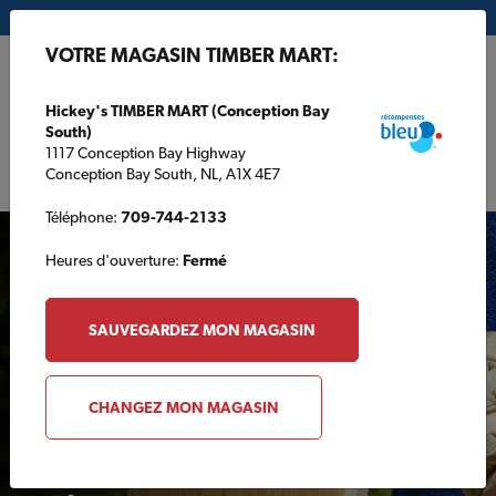
Mon magasin:
Hickey's TIMBER MART (Conception Bay South)
VOTRE MAGASIN TIMBER MART:
EN
Hickey's TIMBER MART (Conception Bay
South)
1117 Conception Bay Highway
Conception Bay South, NL, A1X 4E7
Téléphone:
709-744-2133
Heures d'ouverture:
Fermé
SAUVEGARDEZ MON MAGASIN
ARRIÈRE-COUR
Construire une table de
CHANGEZ MON MAGASIN
pique-nique