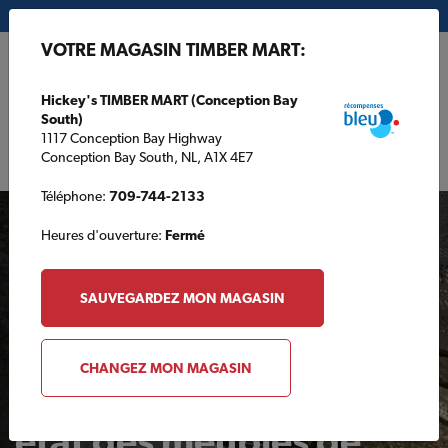
Mon magasin:
Hickey's TIMBER MART (Conception Bay South)
VOTRE MAGASIN TIMBER MART:
EN
Hickey's TIMBER MART (Conception Bay
South)
1117 Conception Bay Highway
Conception Bay South, NL, A1X 4E7
Téléphone:
709-744-2133
Heures d'ouverture:
Fermé
SAUVEGARDEZ MON MAGASIN
ARRIÈRE-COUR
CHANGEZ MON MAGASIN
Comment remettre en
état des meubles de