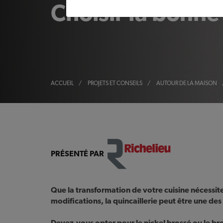
Choisir la bonne 
ACCUEIL
/
PROJETS ET CONSEILS
/
AUTOUR DE LA MAISON
PRÉSENTÉ PAR
Que la transformation de votre cuisine nécessit
modifications, la quincaillerie peut être une des d
Devez-vous opter pour le nickel brossé ou le br