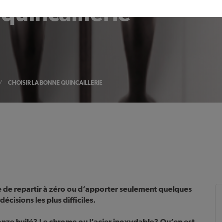
quincaillerie
/
CHOISIR LA BONNE QUINCAILLERIE
e de repartir à zéro ou d’apporter seulement quelques
écisions les plus difficiles.
onze huilé? Le chrome ou l’acier inoxydable? Qu’en est-