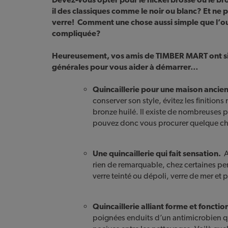
il des classiques comme le noir ou blanc? Et n
verre! Comment une chose aussi simple que l’ou
compliquée?
Heureusement, vos amis de TIMBER MART ont sim
générales pour vous aider à démarrer…
Quincaillerie pour une maison ancie
conserver son style, évitez les finition
bronze huilé. Il existe de nombreuses
pouvez donc vous procurer quelque chos
Une quincaillerie qui fait sensation.
A
rien de remarquable, chez certaines per
verre teinté ou dépoli, verre de mer et p
Quincaillerie alliant forme et fonctio
poignées enduits d’un antimicrobien qu