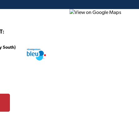
T:
y South)
onstruction
Projet du mois
Circulaire
Cartes-c