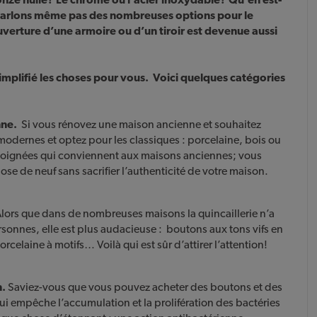
e parlons même pas des nombreuses options pour le
verture d’une armoire ou d’un tiroir est devenue aussi
plifié les choses pour vous. Voici quelques catégories
nne.
Si vous rénovez une maison ancienne et souhaitez
s modernes et optez pour les classiques : porcelaine, bois ou
 poignées qui conviennent aux maisons anciennes; vous
e de neuf sans sacrifier l’authenticité de votre maison.
lors que dans de nombreuses maisons la quincaillerie n’a
sonnes, elle est plus audacieuse : boutons aux tons vifs en
orcelaine à motifs… Voilà qui est sûr d’attirer l’attention!
n.
Saviez-vous que vous pouvez acheter des boutons et des
i empêche l’accumulation et la prolifération des bactéries