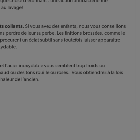
elque chose d’étonnant : une action antibactérienne
 au lavage!
ts collants.
Si vous avez des enfants, nous vous conseillons
ns perdre de leur superbe. Les finitions brossées, comme le
 procurent un éclat subtil sans toutefois laisser apparaître
oxydable.
 et l’acier inoxydable vous semblent trop froids ou
haud ou des tons rouille ou rosés. Vous obtiendrez à la fois
chaleur de l’ancien.