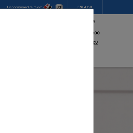
Fier commanditaire de:
ENGLISH
Mon magasin:
Hickey's TIMBER
MART (Conception Bay South)
Heures d'ouverture:
8h00 - 17h00
CHANGEZ DE MAGASIN
DÉTAILS DU
MAGASIN
adeaux