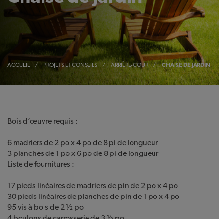
ACCUEIL
/
PROJETS ET CONSEILS
/
ARRIÈRE-COUR
/
CHAISE DE JARDIN
Bois d’œuvre requis :
6 madriers de 2 po x 4 po de 8 pi de longueur
3 planches de 1 po x 6 po de 8 pi de longueur
Liste de fournitures :
17 pieds linéaires de madriers de pin de 2 po x 4 po
30 pieds linéaires de planches de pin de 1 po x 4 po
95 vis à bois de 2 ½ po
4 boulons de carrosserie de 3 ½ po