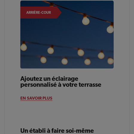
ARRIÈRE-COUR
Ajoutez un éclairage
personnalisé à votre terrasse
EN SAVOIR PLUS
Un établi à faire soi-même
ARRIÈRE-COUR