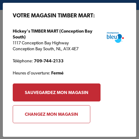
Mon magasin:
Hickey's TIMBER MART (Conception Bay South)
VOTRE MAGASIN TIMBER MART:
EN
Hickey's TIMBER MART (Conception Bay
South)
1117 Conception Bay Highway
Conception Bay South, NL, A1X 4E7
Téléphone:
709-744-2133
Heures d'ouverture:
Fermé
Catalogue des produits
SAUVEGARDEZ MON MAGASIN
Parcourir les produits qui sont typiquement trouvés chez un
TIMBER MART de votre localité. Créez une liste ou contactez
CHANGEZ MON MAGASIN
votre magasin pour découvrir la disponibilité. Les produits
offerts dans ce catalogue sont seulement disponibles en
magasin et non disponibles en ligne.