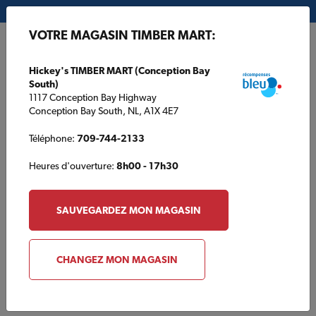
Mon magasin:
Hickey's TIMBER MART (Conception Bay South)
VOTRE MAGASIN TIMBER MART:
EN
Hickey's TIMBER MART (Conception Bay
South)
1117 Conception Bay Highway
Conception Bay South, NL, A1X 4E7
Téléphone:
709-744-2133
Heures d'ouverture:
8h00 - 17h30
Catalogue des produits
SAUVEGARDEZ MON MAGASIN
Parcourir les produits qui sont typiquement trouvés chez un
TIMBER MART de votre localité. Créez une liste ou contactez
CHANGEZ MON MAGASIN
votre magasin pour découvrir la disponibilité. Les produits
offerts dans ce catalogue sont seulement disponibles en
magasin et non disponibles en ligne.