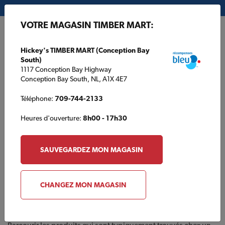
Mon magasin:
Hickey's TIMBER MART (Conception Bay South)
VOTRE MAGASIN TIMBER MART:
EN
Hickey's TIMBER MART (Conception Bay
South)
1117 Conception Bay Highway
Conception Bay South, NL, A1X 4E7
Téléphone:
709-744-2133
Heures d'ouverture:
8h00 - 17h30
ACCUEIL
/
QUINCAILLERIE NEUVILLE (1989) INC. TIMBER MART
/
CATALOGUE DES PRODUITS
SAUVEGARDEZ MON MAGASIN
QUINCAILLERIE NEUVILLE (1989) INC. TIMBER MART
Catalogue des produits
CHANGEZ MON MAGASIN