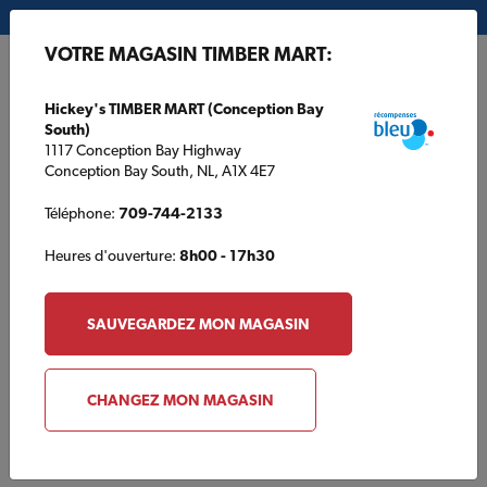
Mon magasin:
Hickey's TIMBER MART (Conception Bay South)
VOTRE MAGASIN TIMBER MART:
EN
Hickey's TIMBER MART (Conception Bay
South)
1117 Conception Bay Highway
Conception Bay South, NL, A1X 4E7
Téléphone:
709-744-2133
Heures d'ouverture:
8h00 - 17h30
ACCUEIL
/
NIXON TIMBER MART
/
CATALOGUE DES PRODUITS
SAUVEGARDEZ MON MAGASIN
NIXON TIMBER MART
Catalogue des produits
CHANGEZ MON MAGASIN
Parcourir les produits qui sont typiquement trouvés chez un