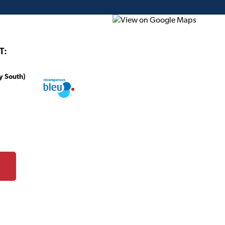
T:
y South)
onstruction
Projet du mois
Circulaire
Cartes-c
/
CATALOGUE DES PRODUITS
ART
roduits