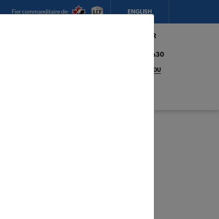
Fier commanditaire de:
ENGLISH
Mon magasin:
Hickey's TIMBER
MART (Conception Bay South)
Heures d'ouverture:
8h00 - 17h30
CHANGEZ DE MAGASIN
DÉTAILS DU
MAGASIN
adeaux