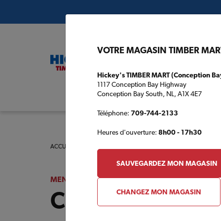
VOTRE MAGASIN TIMBER MAR
Hickey's TIMBER MART (Conception Ba
1117 Conception Bay Highway
Conception Bay South, NL, A1X 4E7
Plans de c
Téléphone:
709-744-2133
Heures d'ouverture:
8h00 - 17h30
ACCUEIL
/
MENUISERIE GÉRARD FAUCHER INC. TIMBER MART
SAUVEGARDEZ MON MAGASIN
MENUISERIE GÉRARD FAUCHER INC. TIMBER M
Catalogue des p
CHANGEZ MON MAGASIN