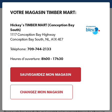
Mon magasin:
Hickey's TIMBER MART (Conception Bay South)
VOTRE MAGASIN TIMBER MART:
EN
Hickey's TIMBER MART (Conception Bay
South)
1117 Conception Bay Highway
Conception Bay South, NL, A1X 4E7
Téléphone:
709-744-2133
Heures d'ouverture:
8h00 - 17h30
ACCUEIL
/
MATÉRIAUX G. OUELLET TIMBER MART
/
CATALOGUE DES
PRODUITS
SAUVEGARDEZ MON MAGASIN
MATÉRIAUX G. OUELLET TIMBER MART
Catalogue des produits
CHANGEZ MON MAGASIN