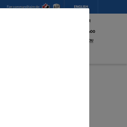
Fier commanditaire de:
ENGLISH
Mon magasin:
Hickey's TIMBER
MART (Conception Bay South)
Heures d'ouverture:
8h00 - 17h00
CHANGEZ DE MAGASIN
DÉTAILS DU
MAGASIN
adeaux