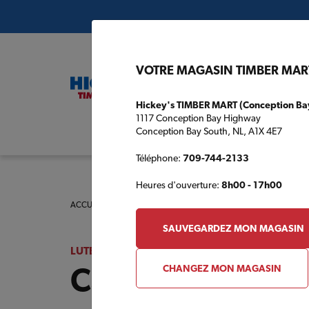
VOTRE MAGASIN TIMBER MAR
Hickey's TIMBER MART (Conception Ba
1117 Conception Bay Highway
Conception Bay South, NL, A1X 4E7
Plans de c
Téléphone:
709-744-2133
Heures d'ouverture:
8h00 - 17h00
ACCUEIL
/
LUTES' TIMBER MART
/
CATALOGUE DES PRODUI
SAUVEGARDEZ MON MAGASIN
LUTES' TIMBER MART
Catalogue des p
CHANGEZ MON MAGASIN