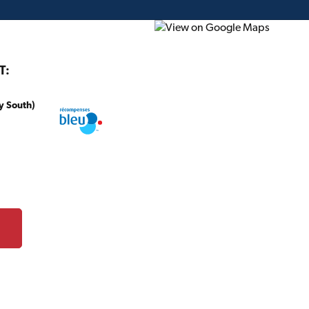
T:
y South)
onstruction
Projet du mois
Circulaire
Cartes-c
TS
roduits