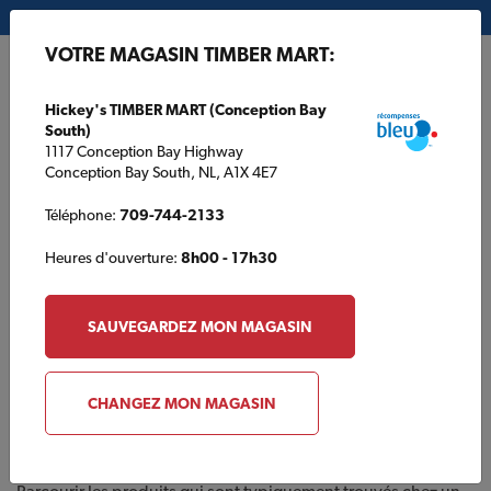
Mon magasin:
Hickey's TIMBER MART (Conception Bay South)
VOTRE MAGASIN TIMBER MART:
EN
Hickey's TIMBER MART (Conception Bay
South)
1117 Conception Bay Highway
Conception Bay South, NL, A1X 4E7
Téléphone:
709-744-2133
Heures d'ouverture:
8h00 - 17h30
ACCUEIL
/
HERCULE FORTIN INC. TIMBER MART
/
CATALOGUE DES
PRODUITS
SAUVEGARDEZ MON MAGASIN
HERCULE FORTIN INC. TIMBER MART
Catalogue des produits
CHANGEZ MON MAGASIN