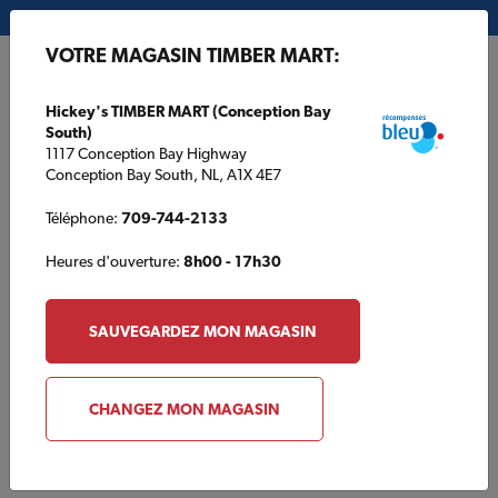
Mon magasin:
Hickey's TIMBER MART (Conception Bay South)
VOTRE MAGASIN TIMBER MART:
EN
Hickey's TIMBER MART (Conception Bay
South)
1117 Conception Bay Highway
Conception Bay South, NL, A1X 4E7
Téléphone:
709-744-2133
Heures d'ouverture:
8h00 - 17h30
SAUVEGARDEZ MON MAGASIN
À propos de Sico ProLuxe
CHANGEZ MON MAGASIN
Les
finitions pour le bois Sico ProLuxeᴹᴰ
offrent une
protection haut de gamme et une beauté exceptionnelle