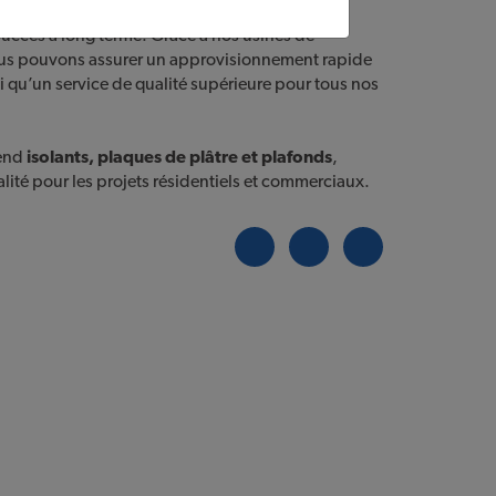
ion avec ses précieux clients de l’ensemble du
uccès à long terme. Grâce à nos usines de
nous pouvons assurer un approvisionnement rapide
si qu’un service de qualité supérieure pour tous nos
end
isolants, plaques de plâtre et plafonds
,
alité pour les projets résidentiels et commerciaux.