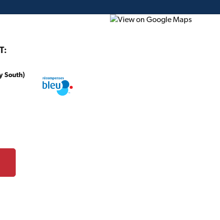
T:
y South)
onstruction
Projet du mois
Circulaire
Cartes-c
À propos de CertainTeed
CertainTeed Canada Inc., dont le siège social
façonner le secteur de la construction au C
produits durables et novateurs. Aujourd’hui
du Nord pour les produits de construction int
sèches, l’isolation, les plafonds et les toitur