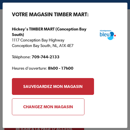
Mon magasin:
Hickey's TIMBER MART (Conception Bay South)
VOTRE MAGASIN TIMBER MART:
EN
Hickey's TIMBER MART (Conception Bay
South)
1117 Conception Bay Highway
Conception Bay South, NL, A1X 4E7
Téléphone:
709-744-2133
Heures d'ouverture:
8h00 - 17h00
Oops!
Nous étions tellement occupés à
SAUVEGARDEZ MON MAGASIN
construire d'autres choses que nous
n'avons pas construit cette page..
CHANGEZ MON MAGASIN
RETOUR À LA PAGE D'ACCEUIL