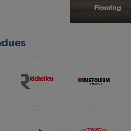
Flooring
ndues