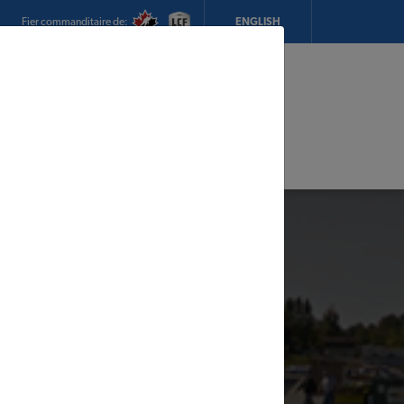
Fier commanditaire de:
ENGLISH
Mon magasin:
Magasin R. Thibault & Fils Inc.
TIMBER MART
Heures d'ouverture:
8h00 - 17h00
CHANGEZ DE MAGASIN
DÉTAILS DU MAGASIN
adeaux