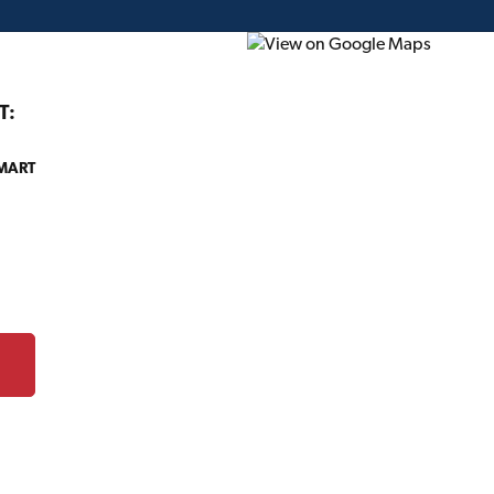
T:
 MART
onstruction
Projet du mois
Circulaire
Cartes-c
TIMBER MART