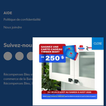
AIDE
Politique de confidentialité
Nous joindre
Suivez-nous
Récompenses Bleu et le logo Récompenses Bleu sont des marques de
commerce de la Banque de Montréal, utilisées sous licence par BMO
Récompenses Bleu, Inc. et par TBM Holdco Ltd.