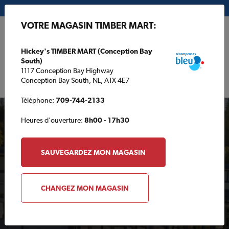
Mon magasin:
Hickey's TIMBER MART (Conception Bay South)
VOTRE MAGASIN TIMBER MART:
EN
Hickey's TIMBER MART (Conception Bay
South)
1117 Conception Bay Highway
Conception Bay South, NL, A1X 4E7
Téléphone:
709-744-2133
Heures d'ouverture:
8h00 - 17h30
SAUVEGARDEZ MON MAGASIN
Votre magasin TIMBER
CHANGEZ MON MAGASIN
MART